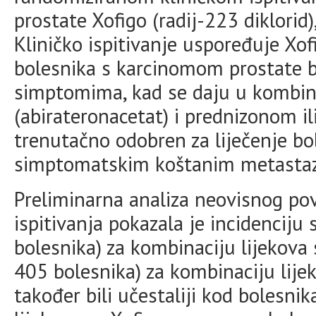
prostate Xofigo (radij-223 diklorid),
Kliničko ispitivanje uspoređuje Xof
bolesnika s karcinomom prostate b
simptomima, kad se daju u kombina
(abirateronacetat) i prednizonom il
trenutačno odobren za liječenje bo
simptomatskim koštanim metasta
Preliminarna analiza neovisnog pov
ispitivanja pokazala je incidencij
bolesnika) za kombinaciju lijekov
405 bolesnika) za kombinaciju lije
također bili učestaliji kod bolesni