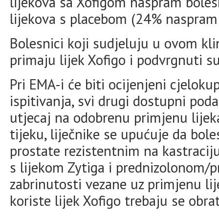
lijekova sa Xofigom naspram bolesn
lijekova s placebom (24% naspram
Bolesnici koji sudjeluju u ovom kli
primaju lijek Xofigo i podvrgnuti 
Pri EMA-i će biti ocijenjeni cjeloku
ispitivanja, svi drugi dostupni poda
utjecaj na odobrenu primjenu lijek
tijeku, liječnike se upućuje da bo
prostate rezistentnim na kastracij
s lijekom Zytiga i prednizolonom/
zabrinutosti vezane uz primjenu lij
koriste lijek Xofigo trebaju se obrati