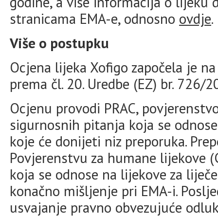
godine, a više informacija o lijeku
stranicama EMA-e, odnosno
ovdje
.
Više o postupku
Ocjena lijeka Xofigo započela je na
prema čl. 20. Uredbe (EZ) br. 726/2
Ocjenu provodi PRAC, povjerenstv
sigurnosnih pitanja koja se odnose n
koje će donijeti niz preporuka. Pre
Povjerenstvu za humane lijekove 
koja se odnose na lijekove za liječen
konačno mišljenje pri EMA-i. Poslj
usvajanje pravno obvezujuće odluke