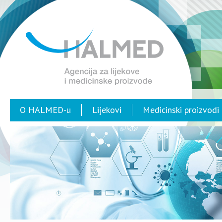
O HALMED-u
Lijekovi
Medicinski proizvodi