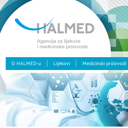
O HALMED-u
Lijekovi
Medicinski proizvodi