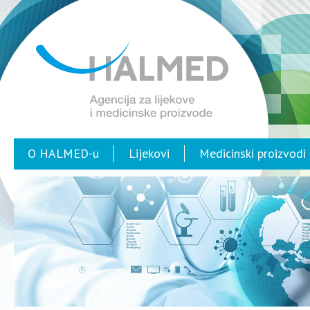
O HALMED-u
Lijekovi
Medicinski proizvodi