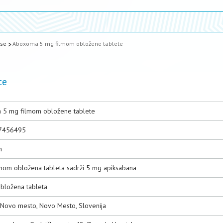
ase
Aboxoma 5 mg filmom obložene tablete
te
5 mg filmom obložene tablete
7456495
n
lmom obložena tableta sadrži 5 mg apiksabana
bložena tableta
. Novo mesto, Novo Mesto, Slovenija