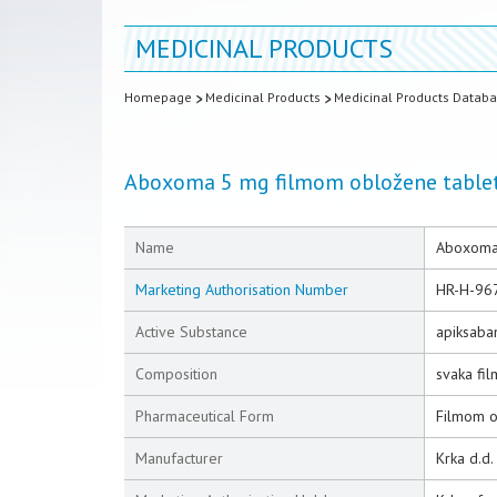
MEDICINAL PRODUCTS
Homepage
Medicinal Products
Medicinal Products Datab
Aboxoma 5 mg filmom obložene table
Name
Aboxoma 
Marketing Authorisation Number
HR-H-96
Active Substance
apiksaba
Composition
svaka fi
Pharmaceutical Form
Filmom o
Manufacturer
Krka d.d