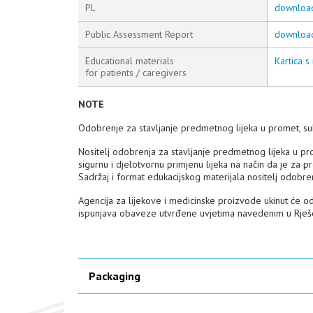
PL
downloa
Public Assessment Report
downloa
Educational materials
Kartica s
for patients / caregivers
NOTE
Odobrenje za stavljanje predmetnog lijeka u promet, su
Nositelj odobrenja za stavljanje predmetnog lijeka u p
sigurnu i djelotvornu primjenu lijeka na način da je za pre
Sadržaj i format edukacijskog materijala nositelj odobr
Agencija za lijekove i medicinske proizvode ukinut će o
ispunjava obaveze utvrđene uvjetima navedenim u Rješ
Packaging