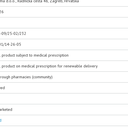
rma d.o.o., Radnička cesta 48, Zagreb, Hrvatska
26
0-09/25-02/232
01/14-26-05
 product subject to medical prescription
l product on medical prescription for renewable delivery
hrough pharmacies (community)
wed
arketed
d