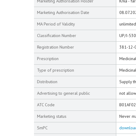
Marketing Authorisation Holder
Krka - fa
Marketing Authorisation Date
08.07.20
MA Period of Validity
unlimited
Classification Number
UP/I-53
Registration Number
381-12-
Prescription
Medicinal
Type of prescription
Medicina
Distribution
Supply t
Advertising to general public
not allo
ATC Code
B01AF02
Marketing status
Never m
SmPC
downloa