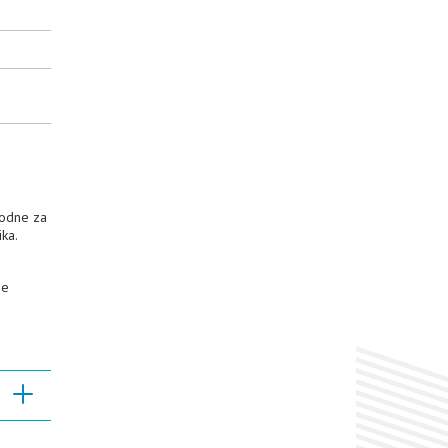
hodne za
ka.
ne