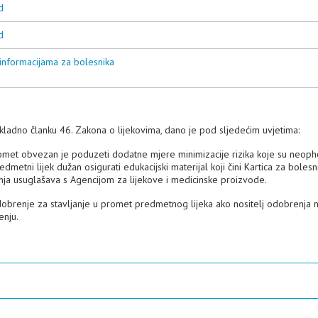
d
d
 informacijama za bolesnika
kladno članku 46. Zakona o lijekovima, dano je pod sljedećim uvjetima:
romet obvezan je poduzeti dodatne mjere minimizacije rizika koje su neop
dmetni lijek dužan osigurati edukacijski materijal koji čini Kartica za bolesni
enja usuglašava s Agencijom za lijekove i medicinske proizvode.
dobrenje za stavljanje u promet predmetnog lijeka ako nositelj odobrenja 
enju.