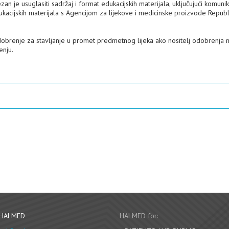
n je usuglasiti sadržaj i format edukacijskih materijala, uključujući komunika
edukacijskih materijala s Agencijom za lijekove i medicinske proizvode Repub
dobrenje za stavljanje u promet predmetnog lijeka ako nositelj odobrenja 
enju.
 HALMED
HALMED for: