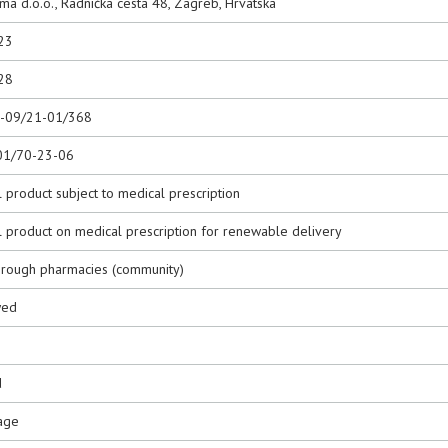
rma d.o.o., Radnička cesta 48, Zagreb, Hrvatska
23
28
0-09/21-01/368
01/70-23-06
 product subject to medical prescription
l product on medical prescription for renewable delivery
hrough pharmacies (community)
wed
d
age