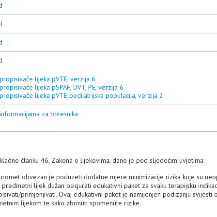
d
d
d
d
propisivače lijeka pVTE, verzija 6
propisivače lijeka pSPAF, DVT, PE, verzija 6
propisivače lijeka pVTE pedijatrijska populacija, verzija 2
 informacijama za bolesnika
kladno članku 46. Zakona o lijekovima, dano je pod sljedećim uvjetima:
u promet obvezan je poduzeti dodatne mjere minimizacije rizika koje su n
 predmetni lijek dužan osigurati edukativni paket za svaku terapijsku indikaci
pisivati/primjenjivati. Ovaj edukativni paket je namijenjen podizanju svijesti 
metnim lijekom te kako zbrinuti spomenute rizike.