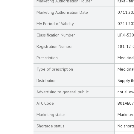
Marketing Authorisation Holder
Krka - fa
Marketing Authorisation Date
07.11.20
MA Period of Validity
07.11.20
Classification Number
UP/I-53
Registration Number
381-12-
Prescription
Medicinal
Type of prescription
Medicina
Distribution
Supply t
Advertising to general public
not allo
ATC Code
B01AE07
Marketing status
Markete
Shortage status
No short