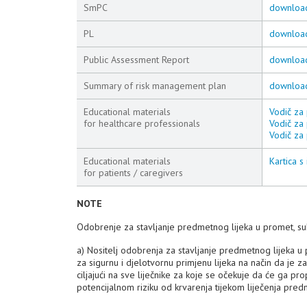
SmPC
downloa
PL
downloa
Public Assessment Report
downloa
Summary of risk management plan
downloa
Educational materials
Vodič za 
for healthcare professionals
Vodič za 
Vodič za 
Educational materials
Kartica s
for patients / caregivers
NOTE
Odobrenje za stavljanje predmetnog lijeka u promet, su
a) Nositelj odobrenja za stavljanje predmetnog lijeka 
za sigurnu i djelotvornu primjenu lijeka na način da je za
ciljajući na sve liječnike za koje se očekuje da će ga pro
potencijalnom riziku od krvarenja tijekom liječenja pred