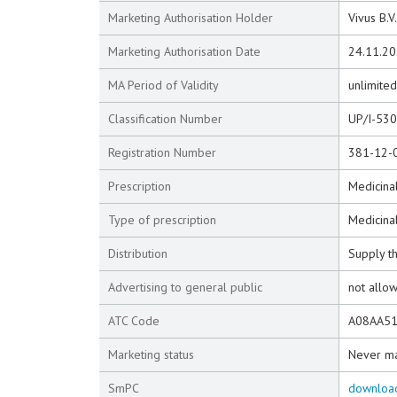
Marketing Authorisation Holder
Vivus B.
Marketing Authorisation Date
24.11.2
MA Period of Validity
unlimited
Classification Number
UP/I-53
Registration Number
381-12-
Prescription
Medicinal
Type of prescription
Medicinal
Distribution
Supply t
Advertising to general public
not allo
ATC Code
A08AA5
Marketing status
Never m
SmPC
downloa