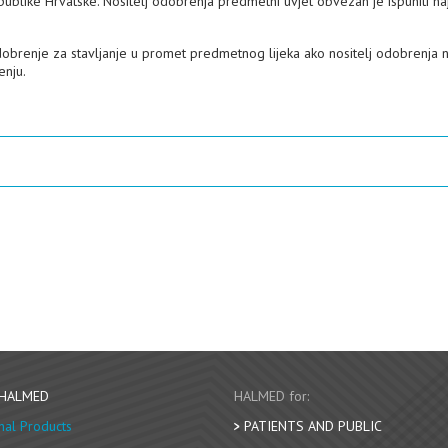
ublike Hrvatske. Nositelj odobrenja predmetni uvjet obvezan je ispuniti naj
dobrenje za stavljanje u promet predmetnog lijeka ako nositelj odobrenja 
enju.
 HALMED
HALMED for:
nal Products
PATIENTS AND PUBLIC