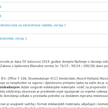
d
d
ontrolna lista za zdravstvene radnike, verzija 1
bolesnike, verzja 1
roizvode je dana 30. kolovoza 2024. godine donijela Rješenje o davanju od
. Zakona o lijekovima (Narodne novine, br. 76/13., 90/14. i 100/18) dano p
us B.V., Office 3-106, Strawinskylaan 4117, Amsterdam, Noord-Holland, Niz
je su neophodne za sigurnu i djelotvornu primjenu lijeka na način da je za
oslobađanjem
dužan osigurati edukacijske materijale: vodič za propisivače 
telj odobrenja obavezan je predmetni uvjet ispunjavati za vrijeme važenja
 do donošenja odluke o prestanku potrebe za dodatnim mjerama minimizacije
n je usuglasiti sadržaj i format edukacijskih materijala, uključujući i komuni