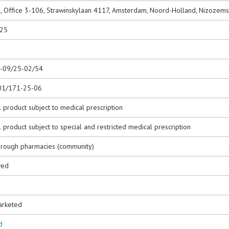
V., Office 3-106, Strawinskylaan 4117, Amsterdam, Noord-Holland, Nizozem
025
0-09/25-02/54
01/171-25-06
 product subject to medical prescription
 product subject to special and restricted medical prescription
hrough pharmacies (community)
wed
1
arketed
d