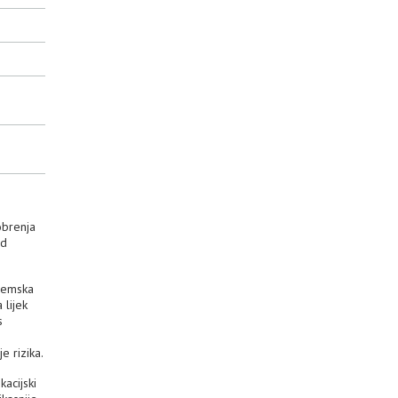
obrenja
od
ozemska
 lijek
s
 rizika.
kacijski