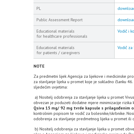
PL
downloa
Public Assessment Report
downloa
Educational materials
Vodič i k
for healthcare professionals
Educational materials
Vodič za 
for patients / caregivers
NOTE
Za predmetni lijek Agencija za lijekove i medicinske p
za stavljanje lijeka u promet koje je sukladno članku 46
sljedećim uvjetima:
a) Nositelj odobrenja za stavljanje lijeka u promet Viv
obvezan je poduzeti dodatne mjere minimizacije rizika ko
Qsiva 15 mg/ 92 mg tvrde kapsule s prilagođenim 
kontrolnim popisom te vodič za bolesnike/skrbnike. Nosi
odobrenja za stavljanje predmetnog lijeka u promet ili
b) Nositelj odobrenja za stavljanje lijeka u promet obveza