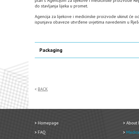
plan s Agencijom za lijekove i medicinske proizvode Rep
do stavljanja lijeka u promet.
Agencija za lijekove i medicinske proizvode ukinut će o
ispunjava obaveze utvrđene uvjetima navedenim u Rješ
Packaging
BACK
Homepage
About
FAQ
Medici