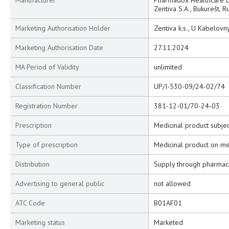
Manufacturer
Pharmadox Healthcare Li
Zentiva S.A., Bukurešt, 
Marketing Authorisation Holder
Zentiva k.s., U Kabelovn
Marketing Authorisation Date
27.11.2024
MA Period of Validity
unlimited
Classification Number
UP/I-530-09/24-02/74
Registration Number
381-12-01/70-24-03
Prescription
Medicinal product subjec
Type of prescription
Medicinal product on me
Distribution
Supply through pharmac
Advertising to general public
not allowed
ATC Code
B01AF01
Marketing status
Marketed