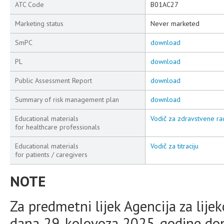
ATC Code
B01AC27
Marketing status
Never marketed
SmPC
download
PL
download
Public Assessment Report
download
Summary of risk management plan
download
Educational materials
Vodič za zdravstvene radni
for healthcare professionals
Educational materials
Vodič za titraciju
for patients / caregivers
NOTE
Za predmetni lijek Agencija za lije
dana 29. kolovoza 2025. godine don