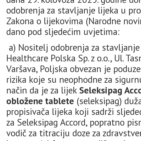
odobrenja za stavljanje lijeka u pr
Zakona o lijekovima (Narodne novine
dano pod sljedećim uvjetima:
a) Nositelj odobrenja za stavljanje
Healthcare Polska Sp. z o.o., Ul. 
Varšava, Poljska obvezan je poduze
rizika koje su neophodne za sigurn
način da je za lijek
Seleksipag Acc
obložene tablete
(seleksipag) duž
propisivača lijeka koji sadrži sljed
za Seleksipag Accord, popratno pis
vodič za titraciju doze za zdravstv