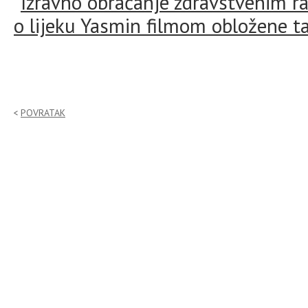
"
Izravno obraćanje zdravstvenim r
o lijeku Yasmin filmom obložene t
POVRATAK