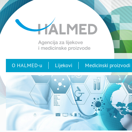
O HALMED-u
Lijekovi
Medicinski proizvodi