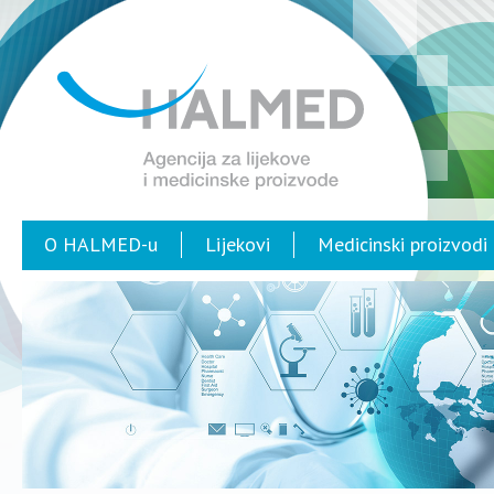
O HALMED-u
Lijekovi
Medicinski proizvodi