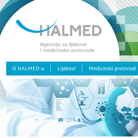
O HALMED-u
Lijekovi
Medicinski proizvodi