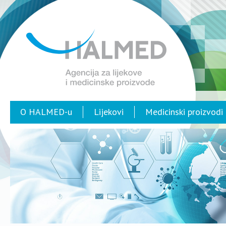
O HALMED-u
Lijekovi
Medicinski proizvodi