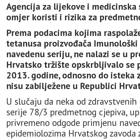
Agencija za lijekove i medicinska 
omjer koristi i rizika za predmetno
Prema podacima kojima raspolaže
tetanusa proizvođača Imunološki z
navedenu seriju, ne nalazi se u p
Hrvatsko tržište opskrbljivalo s
2013. godine, odnosno do isteka 
nisu zabilježene u Republici Hrva
U slučaju da neka od zdravstvenih
serije 78/3 predmetnog cjepiva, u
privremeno odgode primjenu naved
epidemiolozima Hrvatskog zavoda z