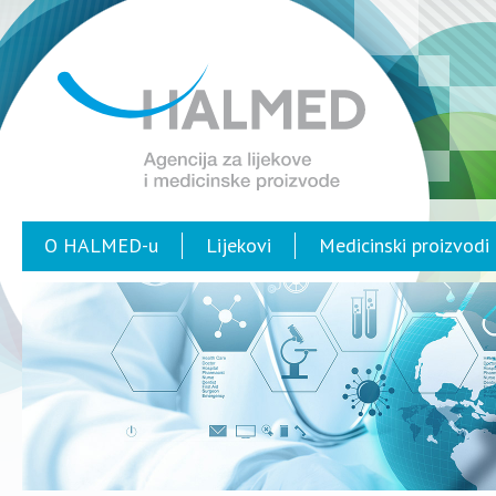
O HALMED-u
Lijekovi
Medicinski proizvodi