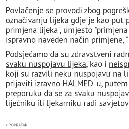
Povlačenje se provodi zbog pogreš
označivanju lijeka gdje je kao put
primjena lijeka", umjesto "primjena 
ispravno naveden način primjene, "d
Podsjećamo da su zdravstveni radn
svaku nuspojavu lijeka
, kao i
neisp
koji su razvili neku nuspojavu na 
prijaviti izravno HALMED-u, pute
preporuku da se za svaku nuspoja
liječniku ili ljekarniku radi savjet
POVRATAK