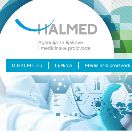
O HALMED-u
Lijekovi
Medicinski proizvodi