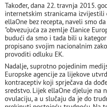
Također, dana 22. travnja 2015. go
internetskim stranicama izvijestili
ellaOne bez recepta, naveli smo da
"obvezujuća za zemlje članice Europ
budući da smo i tada bili u kategor
propisano svojim nacionalnim zak
provoditi odluku EK.
Nadalje, suprotno pojedinim medij
Europske agencije za lijekove utvrdi
kontraceptiv koji sprječava da dođ
sredstvo. Lijek ellaOne djeluje na 
ovulaciju, a u slučaju da je do tru
prekinuti postojeću trudnoću. Na 