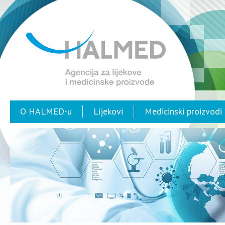
O HALMED-u
Lijekovi
Medicinski proizvodi