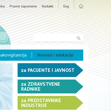
eba
Pravne napomene
Kontakti
Eng
akovigilancija
Novosti i edukacije
za
PACIJENTE I JAVNOST
za
ZDRAVSTVENE
RADNIKE
za
PREDSTAVNIKE
INDUSTRIJE