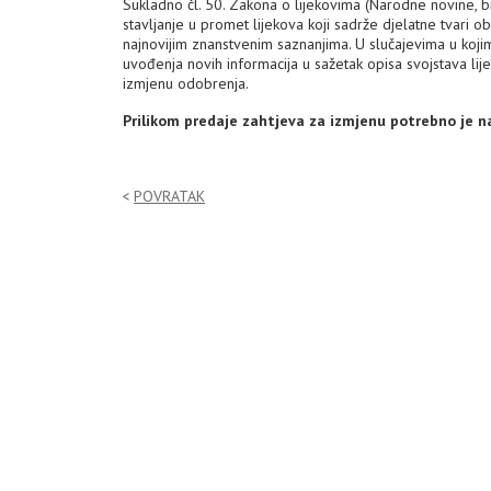
Sukladno čl. 50. Zakona o lijekovima (Narodne novine, b
stavljanje u promet lijekova koji sadrže djelatne tvari 
najnovijim znanstvenim saznanjima. U slučajevima u koj
uvođenja novih informacija u sažetak opisa svojstava lije
izmjenu odobrenja.
Prilikom predaje zahtjeva za izmjenu potrebno je n
POVRATAK