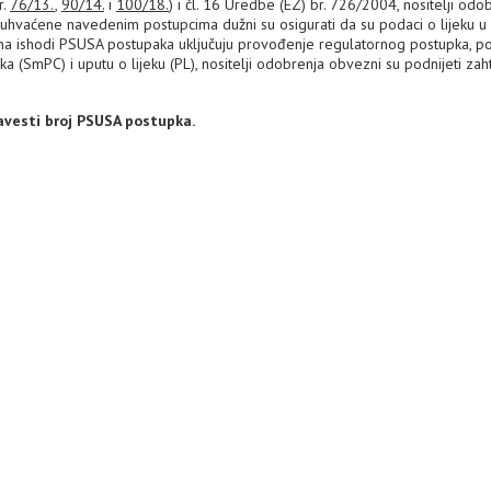
r.
76/13.
,
90/14.
i
100/18.
) i čl. 16 Uredbe (EZ) br. 726/2004, nositelji odo
obuhvaćene navedenim postupcima dužni su osigurati da su podaci o lijeku u
ima ishodi PSUSA postupaka uključuju provođenje regulatornog postupka, p
ka (SmPC) i uputu o lijeku (PL), nositelji odobrenja obvezni su podnijeti zah
avesti broj PSUSA postupka.