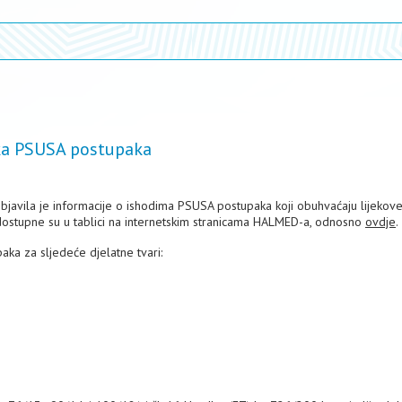
tka PSUSA postupaka
bjavila je informacije o ishodima PSUSA postupaka koji obuhvaćaju lijekov
dostupne su u tablici na internetskim stranicama HALMED-a, odnosno
ovdje
.
ka za sljedeće djelatne tvari: