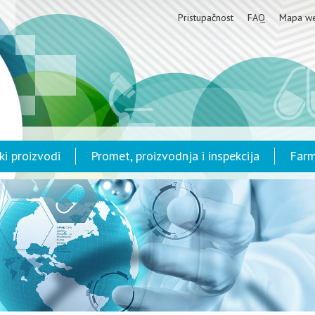
Pristupačnost
FAQ
Mapa w
ki proizvodi
Promet, proizvodnja i inspekcija
Farm