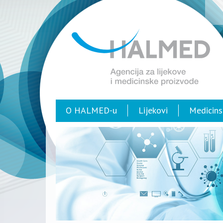
O HALMED-u
Lijekovi
Medicins