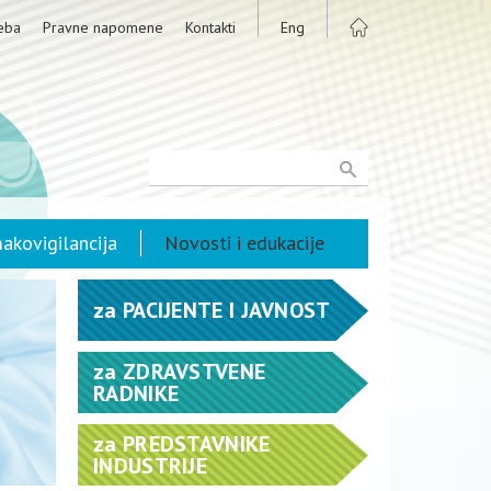
eba
Pravne napomene
Kontakti
Eng
akovigilancija
Novosti i edukacije
za
PACIJENTE I JAVNOST
za
ZDRAVSTVENE
RADNIKE
za
PREDSTAVNIKE
INDUSTRIJE