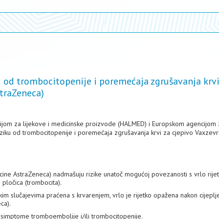
 od trombocitopenije i poremećaja zgrušavanja krvi
straZeneca)
cijom za lijekove i medicinske proizvode (HALMED) i Europskom agencijom 
ziku od trombocitopenije i poremećaja zgrušavanja krvi za cjepivo Vaxzevria
cine AstraZeneca) nadmašuju rizike unatoč mogućoj povezanosti s vrlo rije
 pločica (trombocita).
m slučajevima praćena s krvarenjem, vrlo je rijetko opažena nakon cijeplj
ca).
i simptome tromboembolije i/ili trombocitopenije.