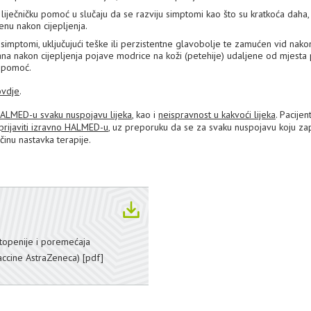
iječničku pomoć u slučaju da se razviju simptomi kao što su kratkoća daha,
nu nakon cijepljenja.
simptomi, uključujući teške ili perzistentne glavobolje te zamućen vid nako
dana nakon cijepljenja pojave modrice na koži (petehije) udaljene od mjesta
u pomoć.
ovdje
.
 HALMED-u svaku nuspojavu lijeka
, kao i
neispravnost u kakvoći lijeka
. Pacijent
prijaviti izravno HALMED-u
, uz preporuku da se za svaku nuspojavu koju z
ačinu nastavka terapije.
topenije i poremećaja
Vaccine AstraZeneca)
[pdf]