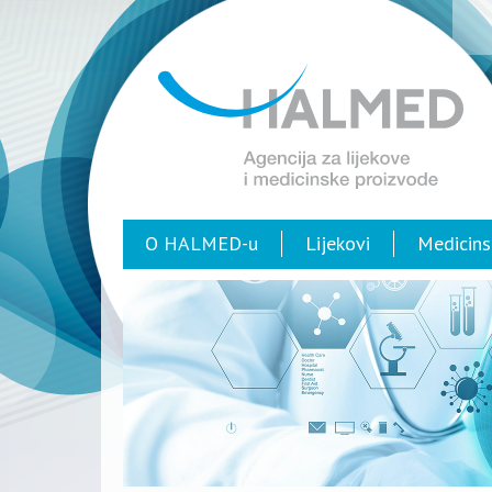
O HALMED-u
Lijekovi
Medicins