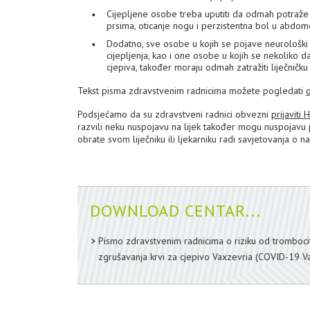
Cijepljene osobe treba uputiti da odmah potraže l
prsima, oticanje nogu i perzistentna bol u abdome
Dodatno, sve osobe u kojih se pojave neurološki 
cijepljenja, kao i one osobe u kojih se nekoliko 
cjepiva, također moraju odmah zatražiti liječničk
Tekst pisma zdravstvenim radnicima možete pogledati
Podsjećamo da su zdravstveni radnici obvezni
prijaviti
razvili neku nuspojavu na lijek također mogu nuspojavu
obrate svom liječniku ili ljekarniku radi savjetovanja o n
DOWNLOAD CENTAR...
Pismo zdravstvenim radnicima o riziku od tromboci
zgrušavanja krvi za cjepivo Vaxzevria (COVID-19 