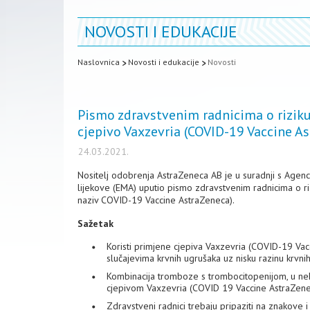
NOVOSTI I EDUKACIJE
Naslovnica
Novosti i edukacije
Novosti
Pismo zdravstvenim radnicima o riziku
cjepivo Vaxzevria (COVID-19 Vaccine A
24.03.2021.
Nositelj odobrenja AstraZeneca AB je u suradnji s Agen
lijekove (EMA) uputio pismo zdravstvenim radnicima o ri
naziv COVID-19 Vaccine AstraZeneca).
Sažetak
Koristi primjene cjepiva Vaxzevria (COVID-19 Vac
slučajevima krvnih ugrušaka uz nisku razinu krvnih
Kombinacija tromboze s trombocitopenijom, u neki
cjepivom Vaxzevria (COVID 19 Vaccine AstraZene
Zdravstveni radnici trebaju pripaziti na znakove 