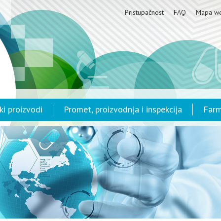
Pristupačnost
FAQ
Mapa w
ki proizvodi
Promet, proizvodnja i inspekcija
Farm