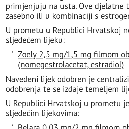
primjenjuju na usta. Ove djelatne t
zasebno ili u kombinaciji s estroge
U prometu u Republici Hrvatskoj n
sljedećem lijeku:
Zoely 2,5 mg/1,5 mg filmom ob
(nomegestrolacetat, estradiol)
Navedeni lijek odobren je central
odobrenja te se izdaje temeljem lij
U Republici Hrvatskoj u prometu j
sljedećim lijekovima:
Belara 0,03 mg/2 mg filmom oblo