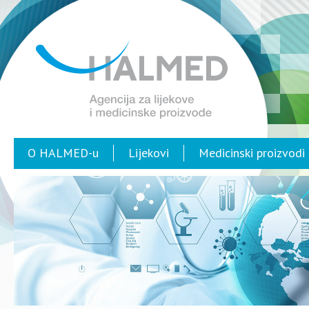
O HALMED-u
Lijekovi
Medicinski proizvodi