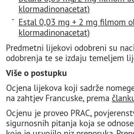
klormadinonacetat)
Estal 0,03 mg + 2 mg filmom obl
klormadinonacetat)
Predmetni lijekovi odobreni su n
odobrenja te se izdaju temeljem li
Više o postupku
Ocjena lijekova koji sadrže nomege
na zahtjev Francuske, prema
člank
Ocjenu je proveo PRAC, povjerens
sigurnosnih pitanja koja se odnose n
koje je usvojilo niz preporuka. Pre