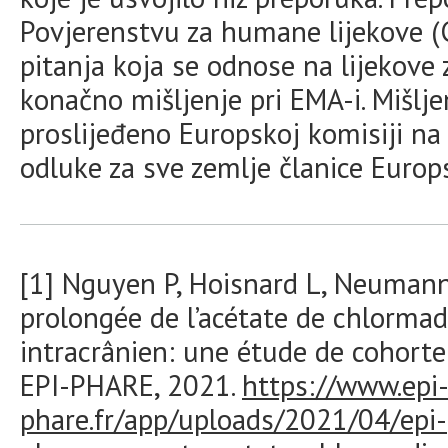
Povjerenstvu za humane lijekove (
pitanja koja se odnose na lijekove za
konačno mišljenje pri EMA-i. Mišlj
proslijeđeno Europskoj komisiji n
odluke za sve zemlje članice Europs
[1]
Nguyen P, Hoisnard L, Neumann A
prolongée de l’acétate de chlorma
intracrânien: une étude de cohorte
EPI-PHARE, 2021.
https://www.epi
phare.fr/app/uploads/2021/04/epi-