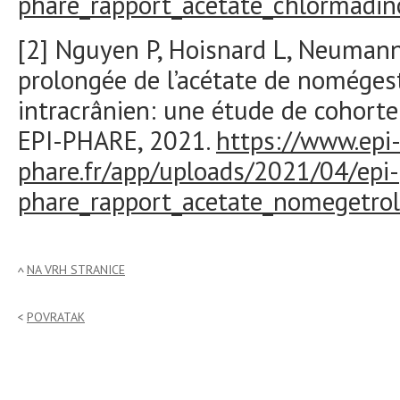
phare_rapport_acetate_chlormadin
[2]
Nguyen P, Hoisnard L, Neumann A
prolongée de l’acétate de noméges
intracrânien: une étude de cohorte
EPI-PHARE, 2021.
https://www.epi
phare.fr/app/uploads/2021/04/epi-
phare_rapport_acetate_nomegetrol
NA VRH STRANICE
POVRATAK