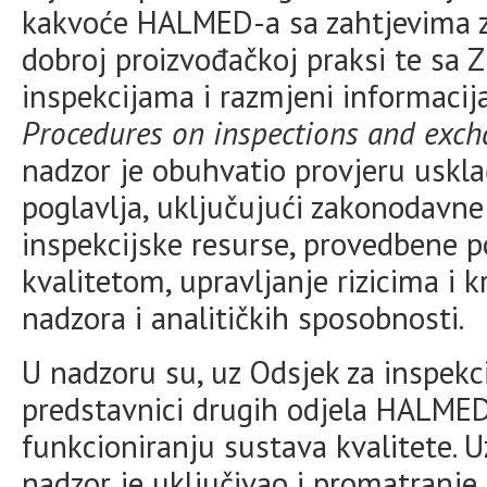
kakvoće HALMED-a sa zahtjevima z
dobroj proizvođačkoj praksi te sa 
inspekcijama i razmjeni informacij
Procedures on inspections and exch
nadzor je obuhvatio provjeru uskla
poglavlja, uključujući zakonodavne 
inspekcijske resurse, provedbene p
kvalitetom, upravljanje rizicima i 
nadzora i analitičkih sposobnosti.
U nadzoru su, uz Odsjek za inspekci
predstavnici drugih odjela HALMED
funkcioniranju sustava kvalitete. 
nadzor je uključivao i promatranj