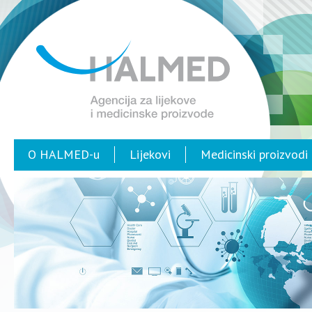
O HALMED-u
Lijekovi
Medicinski proizvodi