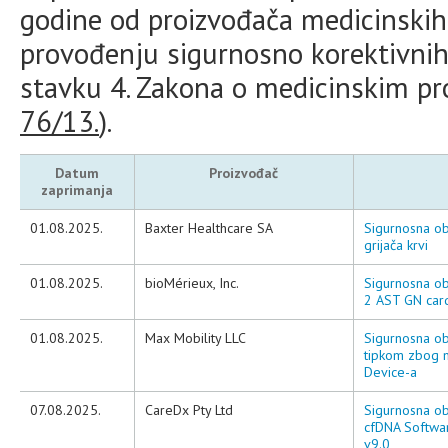
godine od proizvođača medicinskih 
provođenju sigurnosno korektivnih
stavku 4. Zakona o medicinskim pr
76/13.
).
Datum
Proizvođač
zaprimanja
01.08.2025.
Baxter Healthcare SA
Sigurnosna ob
grijača krvi
01.08.2025.
bioMérieux, Inc.
Sigurnosna ob
2 AST GN card
01.08.2025.
Max Mobility LLC
Sigurnosna ob
tipkom zbog 
Device-a
07.08.2025.
CareDx Pty Ltd
Sigurnosna ob
cfDNA Software
v9.0