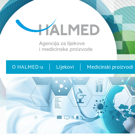
O HALMED-u
Lijekovi
Medicinski proizvodi