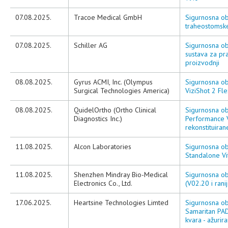
07.08.2025.
Tracoe Medical GmbH
Sigurnosna oba
traheostomske
07.08.2025.
Schiller AG
Sigurnosna o
sustava za pr
proizvodnji
08.08.2025.
Gyrus ACMI, Inc. (Olympus
Sigurnosna ob
Surgical Technologies America)
ViziShot 2 F
08.08.2025.
QuidelOrtho (Ortho Clinical
Sigurnosna ob
Diagnostics Inc.)
Performance 
rekonstituiran
11.08.2025.
Alcon Laboratories
Sigurnosna oba
Standalone Vi
11.08.2025.
Shenzhen Mindray Bio-Medical
Sigurnosna ob
Electronics Co., Ltd.
(V02.20 i ran
17.06.2025.
Heartsine Technologies Limted
Sigurnosna ob
Samaritan PA
kvara - ažurir