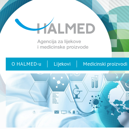
O HALMED-u
Lijekovi
Medicinski proizvodi