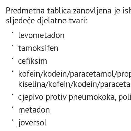
Predmetna tablica zanovljena je 
sljedeće djelatne tvari:
levometadon
tamoksifen
cefiksim
kofein/kodein/paracetamol/propi
kiselina/kofein/kodein/paracet
cjepivo protiv pneumokoka, pol
metadon
joversol