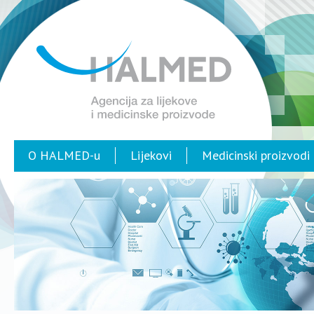
O HALMED-u
Lijekovi
Medicinski proizvodi