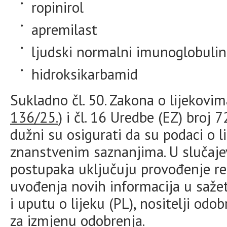
ropinirol
apremilast
ljudski normalni imunoglobulin
hidroksikarbamid
Sukladno čl. 50. Zakona o lijekovim
136/25.
) i čl. 16 Uredbe (EZ) broj
dužni su osigurati da su podaci o l
znanstvenim saznanjima. U slučaj
postupaka uključuju provođenje r
uvođenja novih informacija u sažet
i uputu o lijeku (PL), nositelji odo
za izmjenu odobrenja.