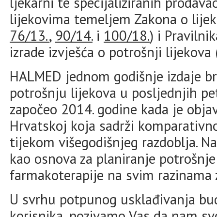
ljekarni te specijaliziranih prodav
lijekovima temeljem Zakona o lijek
76/13.
,
90/14.
i
100/18.
) i Praviln
izrade izvješća o potrošnji lijekova
HALMED jednom godišnje izdaje bro
potrošnju lijekova u posljednjih p
započeo 2014. godine kada je objav
Hrvatskoj koja sadrži komparativno 
tijekom višegodišnjeg razdoblja. N
kao osnova za planiranje potrošnje 
farmakoterapije na svim razinama z
U svrhu potpunog usklađivanja bud
korisnika, pozivamo Vas da nam svo