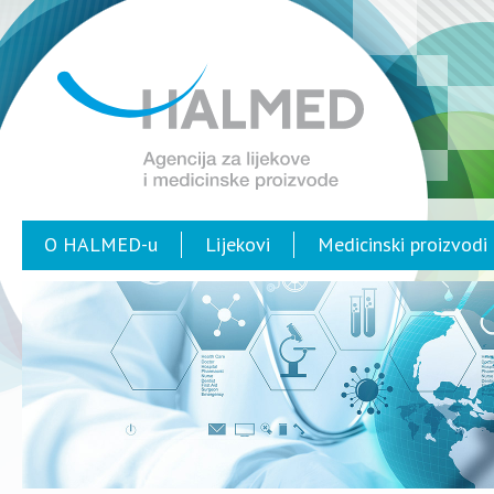
O HALMED-u
Lijekovi
Medicinski proizvodi