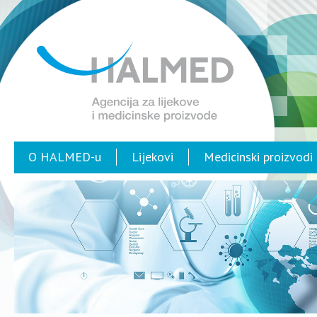
O HALMED-u
Lijekovi
Medicinski proizvodi