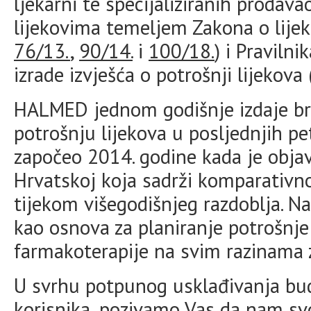
ljekarni te specijaliziranih prodav
lijekovima temeljem Zakona o lijek
76/13.
,
90/14.
i
100/18.
) i Praviln
izrade izvješća o potrošnji lijekova
HALMED jednom godišnje izdaje bro
potrošnju lijekova u posljednjih p
započeo 2014. godine kada je objav
Hrvatskoj koja sadrži komparativno 
tijekom višegodišnjeg razdoblja. N
kao osnova za planiranje potrošnje 
farmakoterapije na svim razinama z
U svrhu potpunog usklađivanja bud
korisnika, pozivamo Vas da nam svo