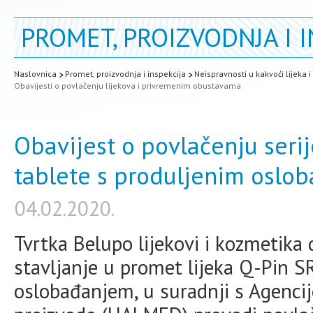
PROMET, PROIZVODNJA I I
Naslovnica
Promet, proizvodnja i inspekcija
Neispravnosti u kakvoći lijeka 
Obavijesti o povlačenju lijekova i privremenim obustavama
Obavijest o povlačenju seri
tablete s produljenim oslo
04.02.2020.
Tvrtka Belupo lijekovi i kozmetika d
stavljanje u promet lijeka Q-Pin S
oslobađanjem, u suradnji s Agencij