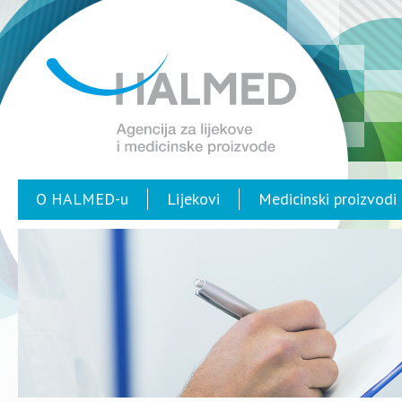
O HALMED-u
Lijekovi
Medicinski proizvodi