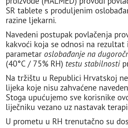
proizvode (HALMED) provodi povlač
SR tablete s produljenim oslobađa
razine ljekarni.
Navedeni postupak povlačenja prov
kakvoći koja se odnosi na rezultat i
parametar
oslobađanje na dugoro
(40°C / 75% RH)
testu stabilnosti
pr
Na tržištu u Republici Hrvatskoj 
lijeka koje nisu zahvaćene naved
Stoga upućujemo sve korisnike ovo
liječniku vezano uz nastavak terapi
U prometu u RH trenutačno su dost