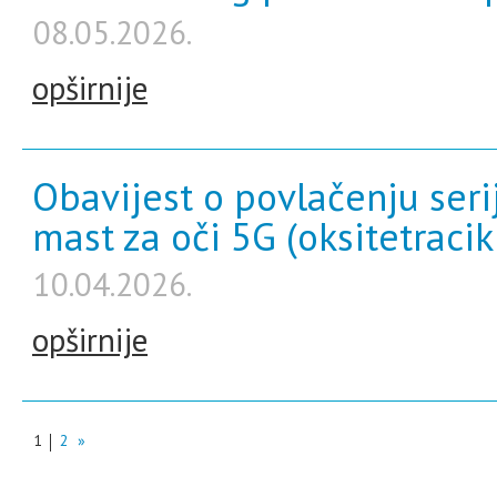
08.05.2026.
opširnije
Obavijest o povlačenju serij
mast za oči 5G (oksitetracik
10.04.2026.
opširnije
1
2
»