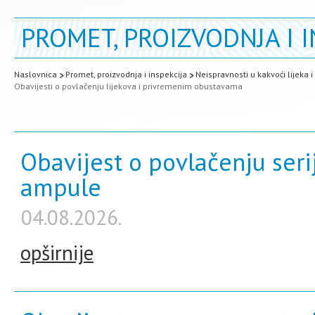
PROMET, PROIZVODNJA I I
Naslovnica
Promet, proizvodnja i inspekcija
Neispravnosti u kakvoći lijeka 
Obavijesti o povlačenju lijekova i privremenim obustavama
Obavijest o povlačenju ser
ampule
04.08.2026.
opširnije