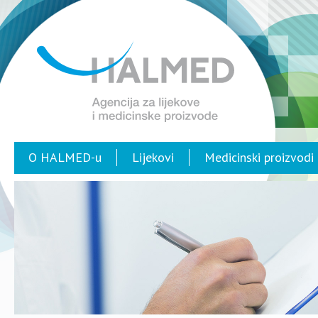
O HALMED-u
Lijekovi
Medicinski proizvodi