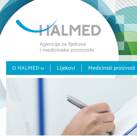
O HALMED-u
Lijekovi
Medicinski proizvodi