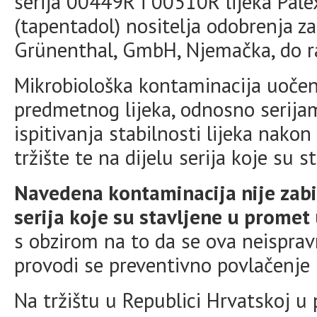
serija 00449R i 00510R lijeka Pal
(tapentadol) nositelja odobrenja za
Grünenthal, GmbH, Njemačka, do ra
Mikrobiološka kontaminacija uočen
predmetnog lijeka, odnosno serija
ispitivanja stabilnosti lijeka nakon
tržište te na dijelu serija koje su s
Navedena kontaminacija nije zabil
serija koje su stavljene u promet 
s obzirom na to da se ova neisprav
provodi se preventivno povlačenje 
Na tržištu u Republici Hrvatskoj 