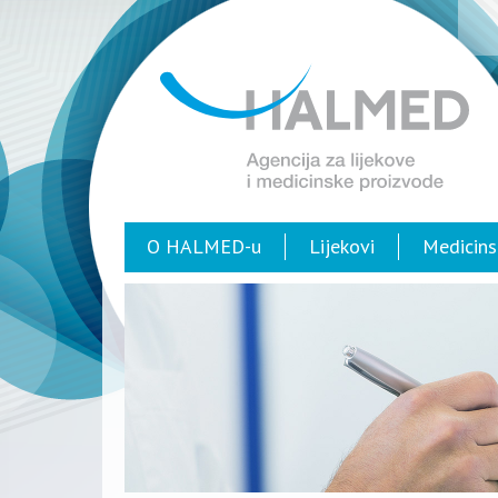
O HALMED-u
Lijekovi
Medicins