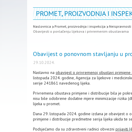
PROMET, PROIZVODNJA I INSPEK
Naslovnica
Promet, proizvodnja i inspekcija
Neispravnosti 
Obavijesti o povlačenju lijekova i privremenim obustavama
Obavijest o ponovnom stavljanju u pr
29.10.2024.
Nastavno na
obavijest o privremenoj obustavi primjene i
listopada 2024. godine, Agencija za lijekove i medici
serije 241861 navedenog lijeka.
Privremena obustava primjene i distribucije bila je pok
nisu bile odobrene dodatne mjere minimizacije rizika (
lijeka u promet.
Dana 29. listopada 2024. godine izdana je obavijest o 
primjene i distribucije predmetne serija lijeka ukida te 
Podsjećamo da su zdravstveni radnici obvezni
prijaviti