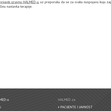
prijaviti izravno HALMED-u
, uz preporuku da se za svaku nuspojavu koju z
ačinu nastavka terapije.
MED-u
HALMED za:
i
PACIJENTE I JAVNOST