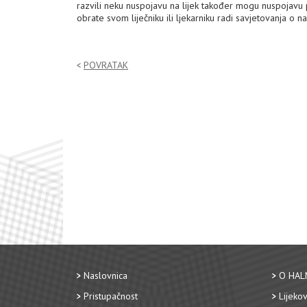
razvili neku nuspojavu na lijek također mogu nuspojavu
obrate svom liječniku ili ljekarniku radi savjetovanja o n
POVRATAK
Naslovnica
O HAL
Pristupačnost
Lijekov