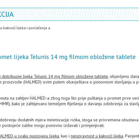
CIJA
u kakvoći lijeka i povlačenja
omet lijeka Telunis 14 mg filmom obložene tablete
 distribucije lijeka Telunis 14 mg filmom obložene tablete
, objavljenu dana
nske proizvode (HALMED) ovim putem obavještava o ponovnom stavljanju u 
renuta na zahtjev HALMED-a zbog toga što prije puštanja u promet prve serij
dMMR), kako je zahtijevano temeljem Rješenja o davanju odobrenja za stavl
odobrenju dodatnih mjera minimizacije rizika, stoga se privremena obustava
se postojeće zalihe mogu ponovno izdavati i primjenjivati.
 HALMED-u svaku nuspojavu lijeka
, kao i
neispravnost u kakvoći lijeka
. Pacijent