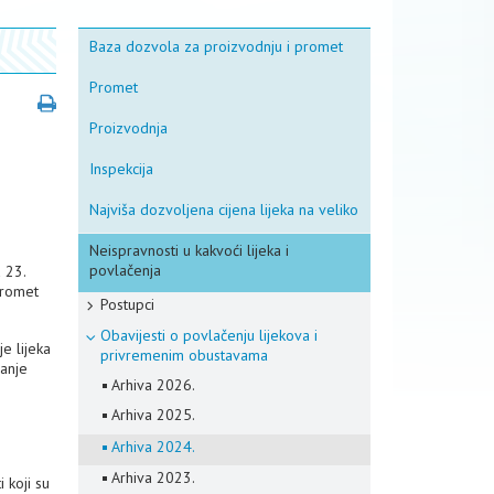
Baza dozvola za proizvodnju i promet
Promet
Proizvodnja
Inspekcija
Najviša dozvoljena cijena lijeka na veliko
Neispravnosti u kakvoći lijeka i
povlačenja
 23.
promet
Postupci
Obavijesti o povlačenju lijekova i
e lijeka
privremenim obustavama
janje
Arhiva 2026.
Arhiva 2025.
Arhiva 2024.
Arhiva 2023.
i koji su