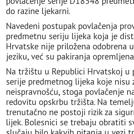
povlačenje serije D18548 predmetno
do razine ljekarni.
Navedeni postupak povlačenja prov
predmetnu seriju lijeka koja je dis
Hrvatske nije priložena odobrena 
jeziku, već su pakiranja opremljena
Na tržištu u Republici Hrvatskoj 
serije predmetnog lijeka koje nis
neispravnošću, stoga povlačenje na
redovitu opskrbu tržišta. Na temel
trenutačno ne postoji rizik za sigu
lijek. Bolesnici se trebaju obratiti 
slučaju bilo kakvih pitanja u vezi t