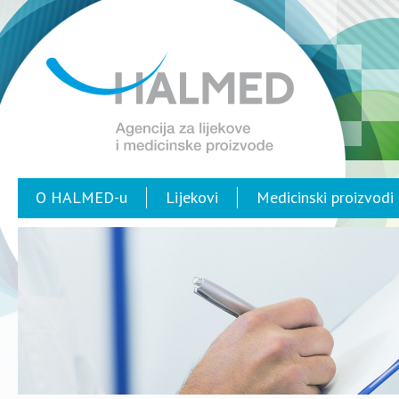
O HALMED-u
Lijekovi
Medicinski proizvodi