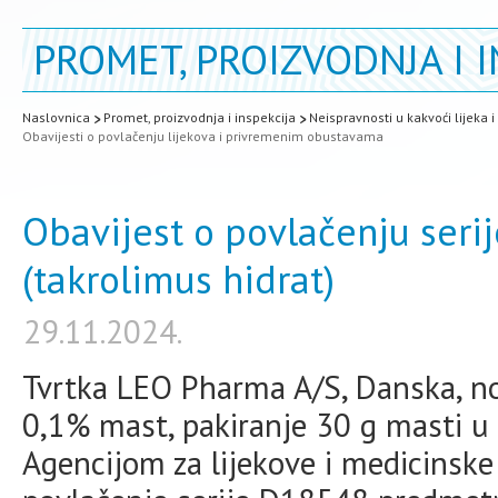
PROMET, PROIZVODNJA I I
Naslovnica
Promet, proizvodnja i inspekcija
Neispravnosti u kakvoći lijeka 
Obavijesti o povlačenju lijekova i privremenim obustavama
Obavijest o povlačenju serij
(takrolimus hidrat)
29.11.2024.
Tvrtka LEO Pharma A/S, Danska, nos
0,1% mast, pakiranje 30 g masti u tu
Agencijom za lijekove i medicinsk