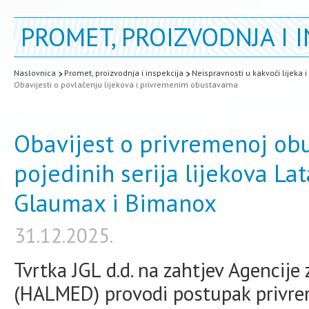
PROMET, PROIZVODNJA I I
Naslovnica
Promet, proizvodnja i inspekcija
Neispravnosti u kakvoći lijeka 
Obavijesti o povlačenju lijekova i privremenim obustavama
Obavijest o privremenoj obu
pojedinih serija lijekova Lat
Glaumax i Bimanox
31.12.2025.
Tvrtka JGL d.d. na zahtjev Agencije
(HALMED) provodi postupak privre