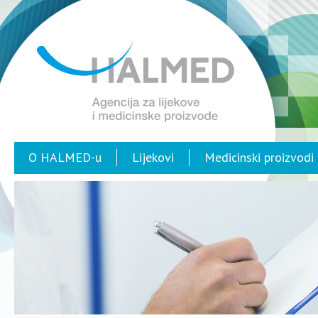
O HALMED-u
Lijekovi
Medicinski proizvodi