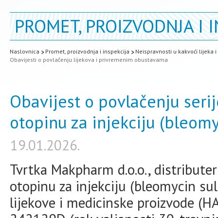
PROMET, PROIZVODNJA I I
Naslovnica
Promet, proizvodnja i inspekcija
Neispravnosti u kakvoći lijeka 
Obavijesti o povlačenju lijekova i privremenim obustavama
Obavijest o povlačenju serij
otopinu za injekciju (bleomy
19.01.2026.
Tvrtka Makpharm d.o.o., distributer 
otopinu za injekciju (bleomycin sul
lijekove i medicinske proizvode (H