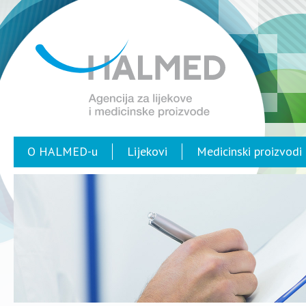
O HALMED-u
Lijekovi
Medicinski proizvodi