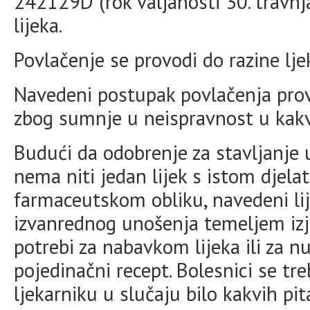
242129D (rok valjanosti 30. travn
lijeka.
Povlačenje se provodi do razine lje
Navedeni postupak povlačenja provo
zbog sumnje u neispravnost u kakvo
Budući da odobrenje za stavljanje 
nema niti jedan lijek s istom djela
farmaceutskom obliku, navedeni li
izvanrednog unošenja temeljem iz
potrebi za nabavkom lijeka ili za n
pojedinačni recept. Bolesnici se tre
ljekarniku u slučaju bilo kakvih pit