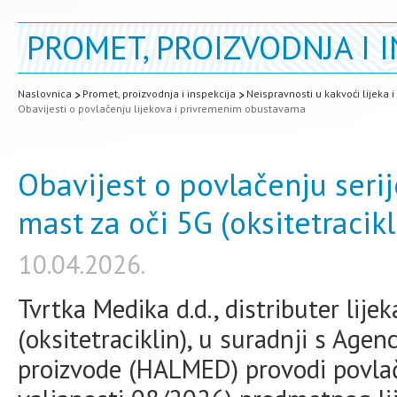
PROMET, PROIZVODNJA I I
Naslovnica
Promet, proizvodnja i inspekcija
Neispravnosti u kakvoći lijeka 
Obavijesti o povlačenju lijekova i privremenim obustavama
Obavijest o povlačenju serij
mast za oči 5G (oksitetracikl
10.04.2026.
Tvrtka Medika d.d., distributer lij
(oksitetraciklin), u suradnji s Agen
proizvode (HALMED) provodi povlač