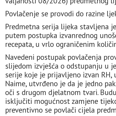
valjanosti 08/2026) predmetnog lij
Povlačenje se provodi do razine lje
Predmetna serija lijeka stavljena 
putem postupka izvanrednog unoš
recepata, u vrlo ograničenim količ
Navedeni postupak povlačenja prov
slijedom izvješća o odstupanju u 
serije koje je prijavljeno izvan RH,
Naime, utvrđeno je da je jedno pak
oči s drugom djelatnom tvari. Bud
isključiti mogućnost zamjene tije
preventivno se povlači cijela predme