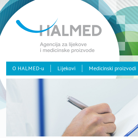
O HALMED-u
Lijekovi
Medicinski proizvodi