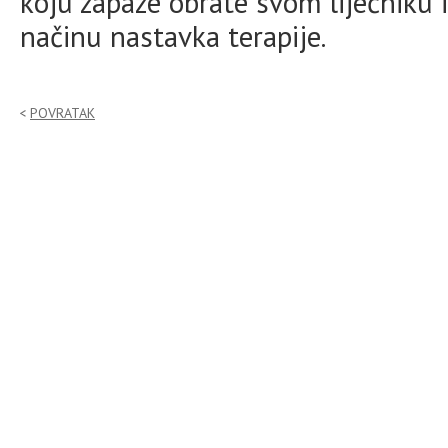
koju zapaze obrate svom liječniku i
načinu nastavka terapije.
POVRATAK