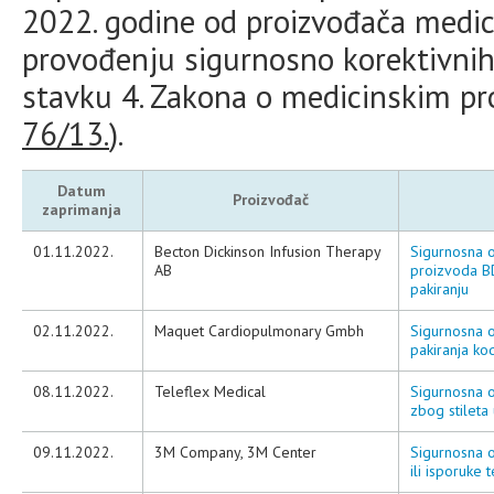
2022. godine od proizvođača medici
provođenju sigurnosno korektivnih
stavku 4. Zakona o medicinskim pr
76/13.
).
Datum
Proizvođač
zaprimanja
01.11.2022.
Becton Dickinson Infusion Therapy
Sigurnosna o
AB
proizvoda BD
pakiranju
02.11.2022.
Maquet Cardiopulmonary Gmbh
Sigurnosna o
pakiranja ko
08.11.2022.
Teleflex Medical
Sigurnosna o
zbog stileta 
09.11.2022.
3M Company, 3M Center
Sigurnosna o
ili isporuk