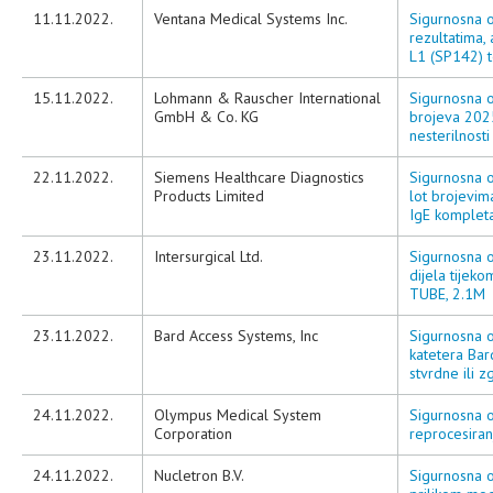
11.11.2022.
Ventana Medical Systems Inc.
Sigurnosna o
rezultatima,
L1 (SP142) 
15.11.2022.
Lohmann & Rauscher International
Sigurnosna o
GmbH & Co. KG
brojeva 202
nesterilnosti
22.11.2022.
Siemens Healthcare Diagnostics
Sigurnosna o
Products Limited
lot brojevi
IgE komplet
23.11.2022.
Intersurgical Ltd.
Sigurnosna o
dijela tij
TUBE, 2.1M
23.11.2022.
Bard Access Systems, Inc
Sigurnosna o
katetera Ba
stvrdne ili z
24.11.2022.
Olympus Medical System
Sigurnosna o
Corporation
reprocesira
24.11.2022.
Nucletron B.V.
Sigurnosna o