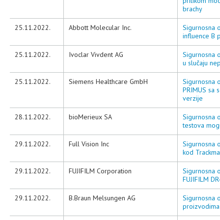
prilikom mod
brachy
25.11.2022.
Abbott Molecular Inc.
Sigurnosna ob
influence B 
25.11.2022.
Ivoclar Vivdent AG
Sigurnosna o
u slučaju ne
25.11.2022.
Siemens Healthcare GmbH
Sigurnosna o
PRIMUS sa s
verzije
28.11.2022.
bioMerieux SA
Sigurnosna o
testova mogu
29.11.2022.
Full Vision Inc
Sigurnosna 
kod Trackma
29.11.2022.
FUJIFILM Corporation
Sigurnosna o
FUJIFILM DR
29.11.2022.
B.Braun Melsungen AG
Sigurnosna o
proizvodima