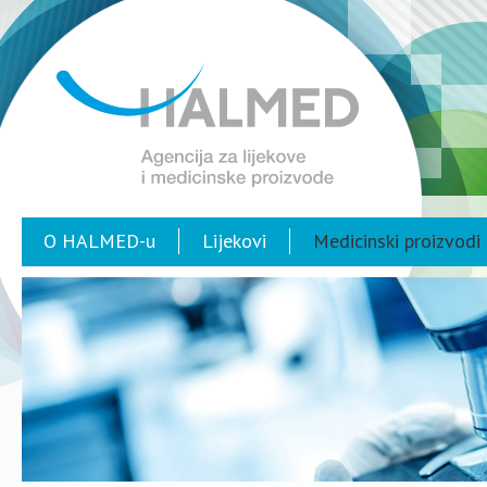
O HALMED-u
Lijekovi
Medicinski proizvodi