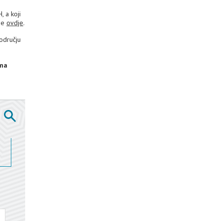
, a koji
 je
ovdje
.
području
ima