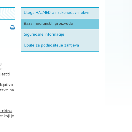
Uloga HALMED-a i zakonodavni okvir
Baza medicinskih proizvoda
Sigurnosne informacije
Upute za podnositelje zahtjeva
ji
je
estiti
ključivo
taviti na
rektiva
t koji je
: