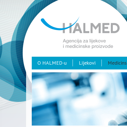
O HALMED-u
Lijekovi
Medicins