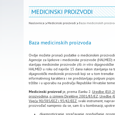
MEDICINSKI PROIZVODI
Naslovnica
Medicinski proizvodi
Baza medicinskih proizv
Baza medicinskih proizvoda
Ovdje možete pronaći podatke o medicinskim proizvod
Agencije za lijekove i medicinske proizvode (HALMED) na
stavljaju medicinske proizvode i/ili
in vitro
dijagnostičke
HALMED u roku od najviše 15 dana nakon stavljanja na trž
dijagnostički medicinski proizvodi koji se u tom trenutk
informativnog karaktera i ne predstavljaju potpuni popis
tržište i u uporabu na području Republike Hrvatske tem
Medicinski proizvod
je, prema članku 2.
Uredbe (EU) 20
proizvodima, o izmjeni Direktive 2001/83/EZ, Uredbe (E
Vijeća 90/385/EEZ i 93/42/EEZ
, svaki instrument, napra
proizvođač namijenio da se, sam ili u kombinaciji, upotre
dijagnosticiranje, sprečavanje, predviđanje, progno