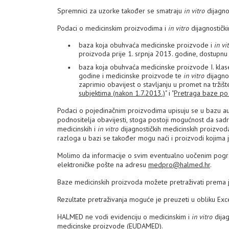
Spremnici za uzorke također se smatraju
in vitro
dijagno
Podaci o medicinskim proizvodima i
in vitro
dijagnostičk
baza koja obuhvaća medicinske proizvode i
in vi
proizvoda prije 1. srpnja 2013. godine, dostupnu
baza koja obuhvaća medicinske proizvode I. klase 
godine i medicinske proizvode te
in vitro
dijagno
zaprimio obavijest o stavljanju u promet na trži
subjektima (nakon 1.7.2013.)
" i "
Pretraga baze po
Podaci o pojedinačnim proizvodima upisuju se u bazu a
podnositelja obavijesti, stoga postoji mogućnost da sadr
medicinskih i
in vitro
dijagnostičkih medicinskih proizvod
razloga u bazi se također mogu naći i proizvodi kojima je
Molimo da informacije o svim eventualno uočenim pogreš
elektroničke pošte na adresu
medpro@halmed.hr
.
Baze medicinskih proizvoda možete pretraživati prema jed
Rezultate pretraživanja moguće je preuzeti u obliku Excel
HALMED ne vodi evidenciju o medicinskim i
in vitro
dijag
medicinske proizvode (
EUDAMED
).