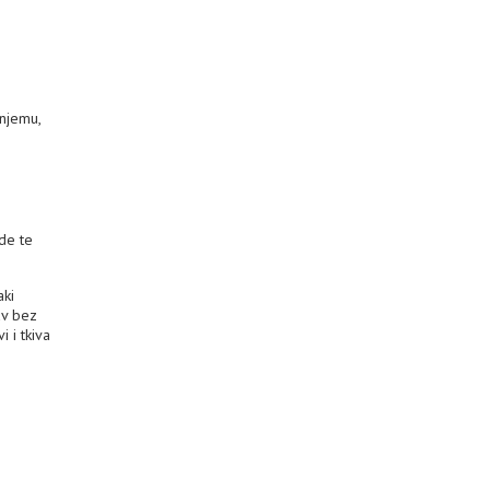
 njemu,
ode te
aki
av bez
i i tkiva