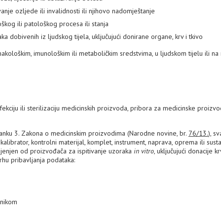
ivanje ozljede ili invalidnosti ili njihovo nadomještanje
loškog ili patološkog procesa ili stanja
ka dobivenih iz ljudskog tijela, uključujući donirane organe, krv i tkivo
makološkim, imunološkim ili metaboličkim sredstvima, u ljudskom tijelu ili na
ekciju ili sterilizaciju medicinskih proizvoda, pribora za medicinske proizv
anku 3. Zakona o medicinskim proizvodima (Narodne novine, br.
76/13.
), sv
alibrator, kontrolni materijal, komplet, instrument, naprava, oprema ili sust
mijenjen od proizvođača za ispitivanje uzoraka
in vitro
, uključujući donacije krv
vrhu pribavljanja podataka:
snikom