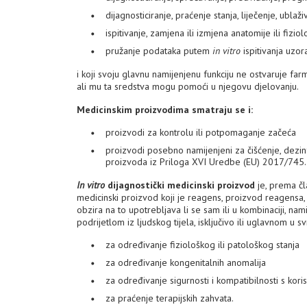
dijagnosticiranje, praćenje stanja, liječenje, ublaž
ispitivanje, zamjena ili izmjena anatomije ili fizio
pružanje podataka putem
in vitro
ispitivanja uzora
i koji svoju glavnu namijenjenu funkciju ne ostvaruje far
ali mu ta sredstva mogu pomoći u njegovu djelovanju.
Medicinskim proizvodima smatraju se i:
proizvodi za kontrolu ili potpomaganje začeća
proizvodi posebno namijenjeni za čišćenje, dezinf
proizvoda iz Priloga XVI Uredbe (EU) 2017/745.
In vitro
dijagnostički medicinski proizvod
je, prema čl
medicinski proizvod koji je reagens, proizvod reagensa, k
obzira na to upotrebljava li se sam ili u kombinaciji, na
podrijetlom iz ljudskog tijela, isključivo ili uglavnom u s
za određivanje fiziološkog ili patološkog stanja
za određivanje kongenitalnih anomalija
za određivanje sigurnosti i kompatibilnosti s kori
za praćenje terapijskih zahvata.