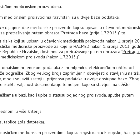
stičkim medicinskim proizvodima.
im medicinskim proizvodima razvrstani su u dvije baze podataka:
tro
dijagnostičke medicinske proizvode koji su upisani u očevidnik medicinsk
 za pretraživanje putem obrasca "
Pretraga baze (prije 1.7.2013.)
", te
rizika koji su upisani u očevidnik medicinskih proizvoda nakon 1. srpnja 2
stičke medicinske proizvode za koje je HALMED nakon 1. srpnja 2013. god
šte Republike Hrvatske, dostupnu za pretraživanje putem obrazaca "
Pretraga
 medicinskom proizvodu (nakon 1.7.2013.)
".
utomatskim prijenosom podataka zaprimljenih u elektroničkom obliku od
že pogreške. Zbog velikog broja zaprimljenih obavijesti o stavljanju na trži
a, mogu se javiti zastoji u prijenosu podataka u ovdje dostupne baze. Zbog
 istekla valjanost dokumentacije temeljem koje su stavljeni na tržište.
kama u bazi, kao i upite o statusu pojedinog proizvoda, uputite putem
nom ili više kriterija.
 tablice (.xls datoteka).
nostičkim medicinskim proizvodima koji su registrirani u Europskoj bazi po