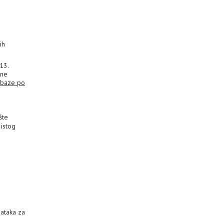
ih
013.
ine
 baze po
šte
 istog
dataka za