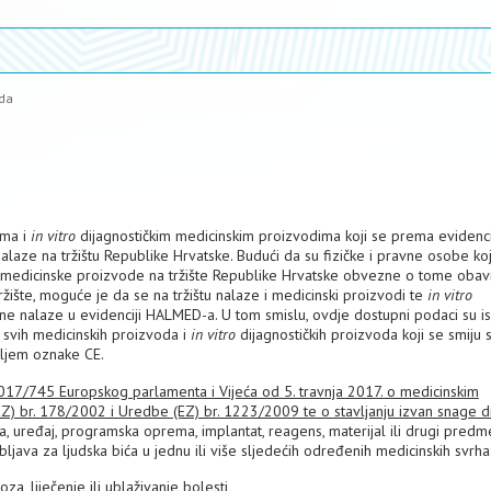
oda
ima i
in vitro
dijagnostičkim medicinskim proizvodima koji se prema evidenci
laze na tržištu Republike Hrvatske. Budući da su fizičke i pravne osobe ko
 medicinske proizvode na tržište Republike Hrvatske obvezne o tome obavij
ište, moguće je da se na tržištu nalaze i medicinski proizvodi te
in vitro
e ne nalaze u evidenciji HALMED-a. U tom smislu, ovdje dostupni podaci su is
 svih medicinskih proizvoda i
in vitro
dijagnostičkih proizvoda koji se smiju s
eljem oznake CE.
17/745 Europskog parlamenta i Vijeća od 5. travnja 2017. o medicinskim
Z) br. 178/2002 i Uredbe (EZ) br. 1223/2009 te o stavljanju izvan snage di
va, uređaj, programska oprema, implantat, reagens, materijal ili drugi predme
bljava za ljudska bića u jednu ili više sljedećih određenih medicinskih svrha
za, liječenje ili ublaživanje bolesti