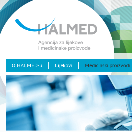
O HALMED-u
Lijekovi
Medicinski proizvodi