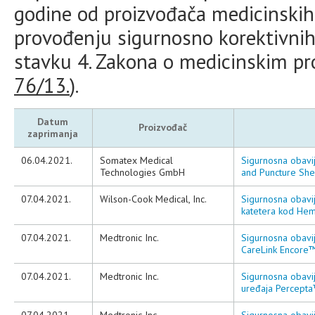
godine od proizvođača medicinskih 
provođenju sigurnosno korektivnih
stavku 4. Zakona o medicinskim pr
76/13.
).
Datum
Proizvođač
zaprimanja
06.04.2021.
Somatex Medical
Sigurnosna obavij
Technologies GmbH
and Puncture Shea
07.04.2021.
Wilson-Cook Medical, Inc.
Sigurnosna obavij
katetera kod He
07.04.2021.
Medtronic Inc.
Sigurnosna obavij
CareLink Encore™
07.04.2021.
Medtronic Inc.
Sigurnosna obavij
uređaja Percept