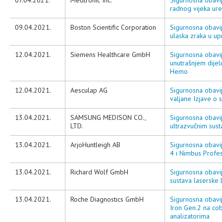
07.04.2021.
Medtronic Inc.
Sigurnosna obavij
radnog vijeka ur
09.04.2021.
Boston Scientific Corporation
Sigurnosna obavij
ulaska zraka u u
12.04.2021.
Siemens Healthcare GmbH
Sigurnosna obavi
unutrašnjem dijel
Hemo
12.04.2021.
Aesculap AG
Sigurnosna obavi
valjane Izjave o s
13.04.2021.
SAMSUNG MEDISON CO.,
Sigurnosna obavi
LTD.
ultrazvučnim sus
13.04.2021.
ArjoHuntleigh AB
Sigurnosna obavi
4 i Nimbus Profes
13.04.2021.
Richard Wolf GmbH
Sigurnosna obavij
sustava laserske
13.04.2021.
Roche Diagnostics GmbH
Sigurnosna obavij
Iron Gen.2 na co
analizatorima