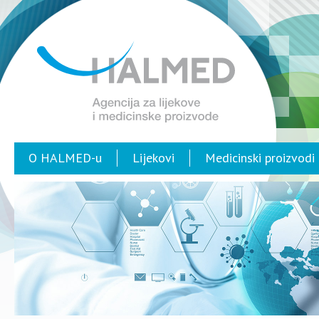
O HALMED-u
Lijekovi
Medicinski proizvodi