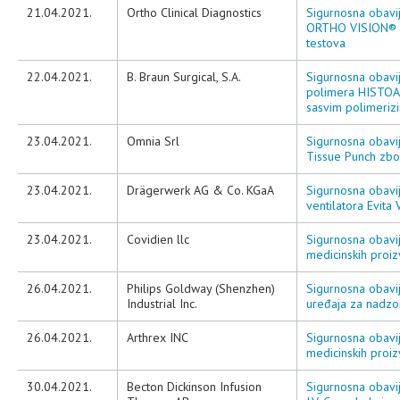
21.04.2021.
Ortho Clinical Diagnostics
Sigurnosna obavij
ORTHO VISION® M
testova
22.04.2021.
B. Braun Surgical, S.A.
Sigurnosna obavij
polimera HISTOA
sasvim polimerizir
23.04.2021.
Omnia Srl
Sigurnosna obavij
Tissue Punch zbo
23.04.2021.
Drägerwerk AG & Co. KGaA
Sigurnosna obavi
ventilatora Evit
23.04.2021.
Covidien llc
Sigurnosna obavij
medicinskih proiz
26.04.2021.
Philips Goldway (Shenzhen)
Sigurnosna obavi
Industrial Inc.
uređaja za nadzor
26.04.2021.
Arthrex INC
Sigurnosna obavij
medicinskih proi
30.04.2021.
Becton Dickinson Infusion
Sigurnosna obavij