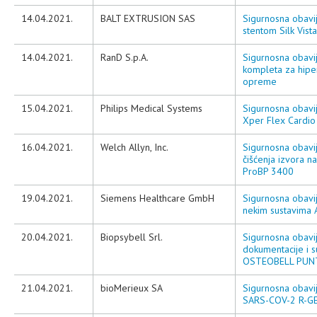
14.04.2021.
BALT EXTRUSION SAS
Sigurnosna obavi
stentom Silk Vist
14.04.2021.
RanD S.p.A.
Sigurnosna obavij
kompleta za hipe
opreme
15.04.2021.
Philips Medical Systems
Sigurnosna obavij
Xper Flex Cardio
16.04.2021.
Welch Allyn, Inc.
Sigurnosna obavij
čišćenja izvora n
ProBP 3400
19.04.2021.
Siemens Healthcare GmbH
Sigurnosna obavi
nekim sustavima A
20.04.2021.
Biopsybell Srl.
Sigurnosna obavij
dokumentacije i 
OSTEOBELL PUN
21.04.2021.
bioMerieux SA
Sigurnosna obavij
SARS-COV-2 R-GE