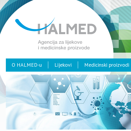
O HALMED-u
Lijekovi
Medicinski proizvodi