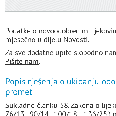
Podatke o novoodobrenim lijekovi
mjesečno u dijelu
Novosti
.
Za sve dodatne upite slobodno na
Pišite nam
.
Popis rješenja o ukidanju odob
promet
Sukladno članku 58. Zakona o lijek
76/13.
,
90/14.
,
100/18.
i
136/25.
) 