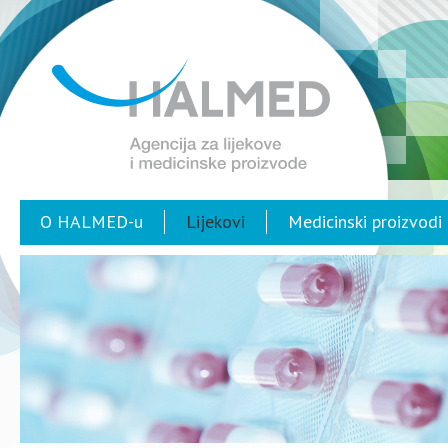
O HALMED-u
Lijekovi
Medicinski proizvodi