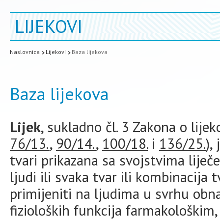
LIJEKOVI
Naslovnica
Lijekovi
Baza lijekova
Baza lijekova
Lijek
, sukladno čl. 3 Zakona o lije
76/13.
,
90/14.
,
100/18.
i
136/25.
),
tvari prikazana sa svojstvima liječe
ljudi ili svaka tvar ili kombinacija t
primijeniti na ljudima u svrhu obnav
fizioloških funkcija farmakološkim