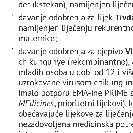
derukstekan), namijenjen liječe
davanje odobrenja za lijek
Tivd
namijenjen liječenju rekurentno
maternice;
davanje odobrenja za cjepivo
V
chikungunye (rekombinantno), a
mladih osoba u dobi od 12 i viš
uzrokovane virusom chikunguny
imalo potporu EMA-ine PRIME 
MEdicines
, prioritetni lijekovi)
obećavajuće lijekove za liječenj
nezadovoljena medicinska potre