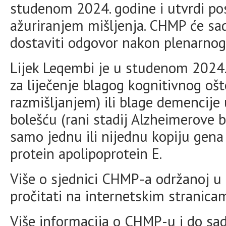
studenom 2024. godine i utvrdi pos
ažuriranjem mišljenja. CHMP će sad
dostaviti odgovor nakon plenarnog 
Lijek Leqembi je u studenom 2024.
za liječenje blagog kognitivnog oš
razmišljanjem) ili blage demencij
bolešću (rani stadij Alzheimerove b
samo jednu ili nijednu kopiju gen
protein apolipoprotein E.
Više o sjednici CHMP-a održanoj u
pročitati na internetskim strani
Više informacija o CHMP-u i do sa