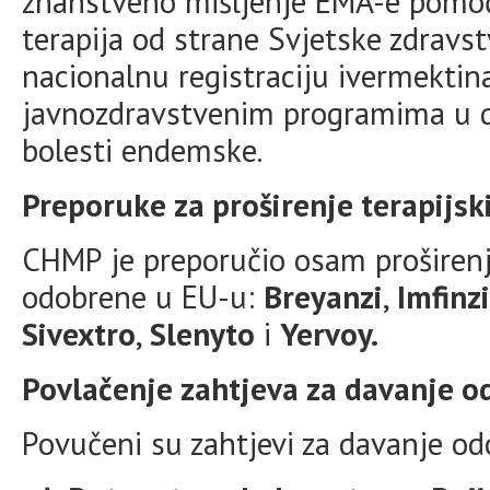
znanstveno mišljenje EMA-e pomoći
terapija od strane Svjetske zdravst
nacionalnu registraciju ivermektin
javnozdravstvenim programima u d
bolesti endemske.
Preporuke za proširenje terapijsk
CHMP je preporučio osam proširenja
odobrene u EU-u:
Breyanzi
,
Imfinzi
Sivextro
,
Slenyto
i
Yervoy.
Povlačenje zahtjeva za davanje o
Povučeni su zahtjevi za davanje odo