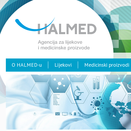
O HALMED-u
Lijekovi
Medicinski proizvodi