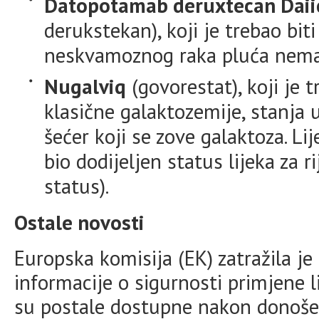
Datopotamab deruxtecan Daii
derukstekan), koji je trebao bit
neskvamoznog raka pluća nemal
Nugalviq
(govorestat), koji je t
klasične galaktozemije, stanja 
šećer koji se zove galaktoza. Li
bio dodijeljen status lijeka za ri
status).
Ostale novosti
Europska komisija (EK) zatražila j
informacije o sigurnosti primjene l
su postale dostupne nakon donoše