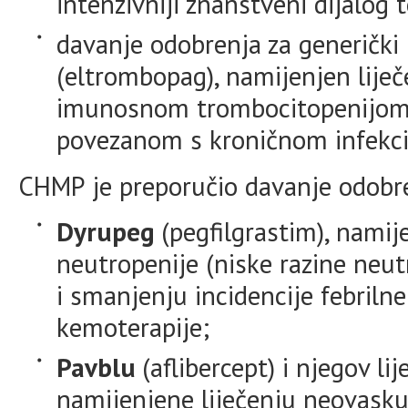
intenzivniji znanstveni dijalog
davanje odobrenja za generički 
(eltrombopag), namijenjen liječ
imunosnom trombocitopenijom 
povezanom s kroničnom infekci
CHMP je preporučio davanje odobrenj
Dyrupeg
(pegfilgrastim), namij
neutropenije (niske razine neutro
i smanjenju incidencije febrilne
kemoterapije;
Pavblu
(aflibercept) i njegov li
namijenjene liječenju neovask