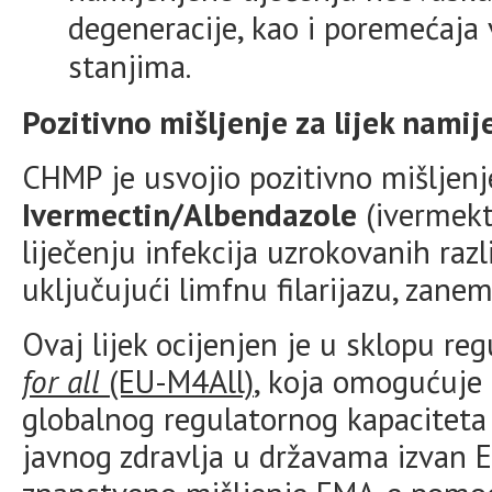
degeneracije, kao i poremećaja
stanjima.
Pozitivno mišljenje za lijek nami
CHMP je usvojio pozitivno mišljenje
Ivermectin/Albendazole
(ivermekt
liječenju infekcija uzrokovanih razl
uključujući limfnu filarijazu, zane
Ovaj lijek ocijenjen je u sklopu r
for all
(EU-M4All)
, koja omogućuje 
globalnog regulatornog kapaciteta i
javnog zdravlja u državama izvan E