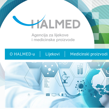
O HALMED-u
Lijekovi
Medicinski proizvodi