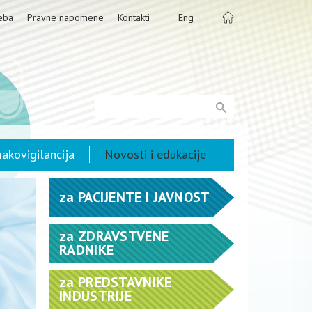
eba
Pravne napomene
Kontakti
Eng
akovigilancija
Novosti i edukacije
za
PACIJENTE I JAVNOST
za
ZDRAVSTVENE
RADNIKE
za
PREDSTAVNIKE
INDUSTRIJE