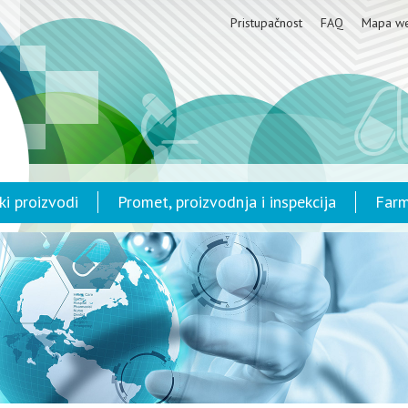
Pristupačnost
FAQ
Mapa w
ki proizvodi
Promet, proizvodnja i inspekcija
Farm