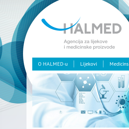
O HALMED-u
Lijekovi
Medicins