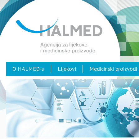
O HALMED-u
Lijekovi
Medicinski proizvodi