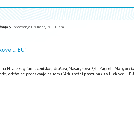
đanja
Predavanja u suradnji s HFD-om
ekove u EU"
ijama Hrvatskog farmaceutskog društva, Masarykova 2/II, Zagreb,
Margaret
vode, održat će predavanje na temu "
Arbitražni postupak za lijekove u EU