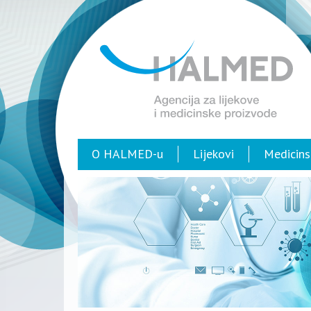
O HALMED-u
Lijekovi
Medicins