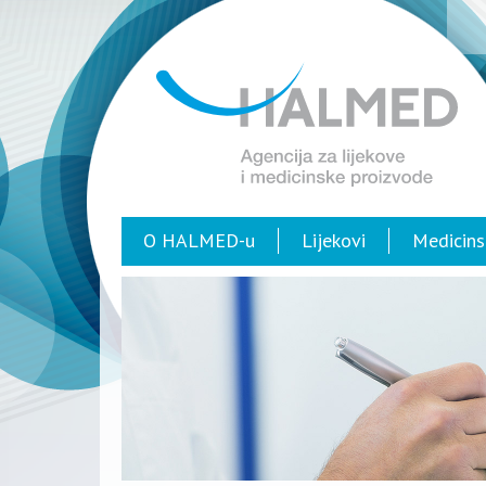
O HALMED-u
Lijekovi
Medicins