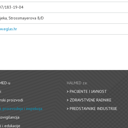
07/183-19-04
jeka, Strossmayerova 8/D
w.eglas.hr
MED-u
HALMED za:
i
PACIJENTE I JAVNOST
nski proizvodi
ZDRAVSTVENE RADNIKE
, proizvodnja i inspekcija
PREDSTAVNIKE INDUSTRIJE
ovigilancija
i i edukacije