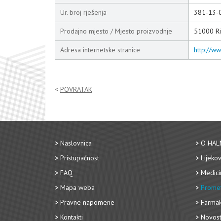
Ur. broj rješenja
381-13-
Prodajno mjesto / Mjesto proizvodnje
51000 Ri
Adresa internetske stranice
http://ww
POVRATAK
Naslovnica
O HAL
Pristupačnost
Lijekov
FAQ
Medici
Mapa weba
Promet
Pravne napomene
Farmak
Kontakti
Novost