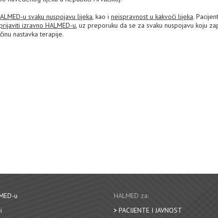
 HALMED-u svaku nuspojavu lijeka
, kao i
neispravnost u kakvoći lijeka
. Pacijent
prijaviti izravno HALMED-u
, uz preporuku da se za svaku nuspojavu koju z
ačinu nastavka terapije.
MED-u
HALMED za:
i
PACIJENTE I JAVNOST