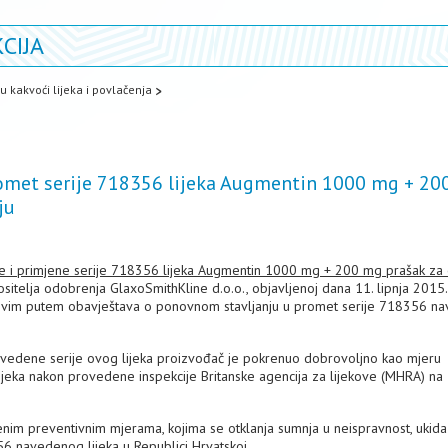
CIJA
u kakvoći lijeka i povlačenja
omet serije 718356 lijeka Augmentin 1000 mg + 20
ju
ije i primjene serije 718356 lijeka Augmentin 1000 mg + 200 mg prašak za
sitelja odobrenja GlaxoSmithKline d.o.o., objavljenoj dana 11. lipnja 2015.
 ovim putem obavještava o ponovnom stavljanju u promet serije 718356 n
avedene serije ovog lijeka proizvođač je pokrenuo dobrovoljno kao mjeru
ijeka nakon provedene inspekcije Britanske agencija za lijekove (MHRA) na
im preventivnim mjerama, kojima se otklanja sumnja u neispravnost, ukida
56 navedenog lijeka u Republici Hrvatskoj.