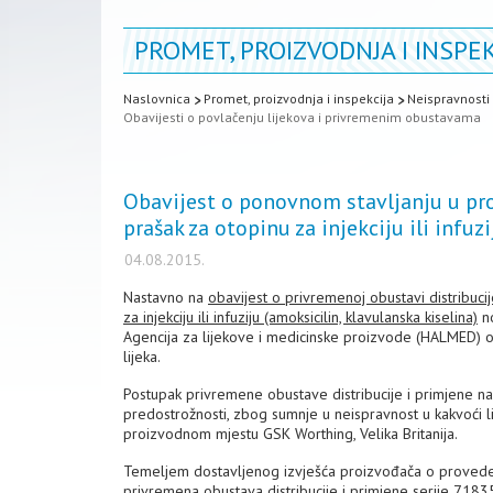
PROMET, PROIZVODNJA I INSPEK
Naslovnica
Promet, proizvodnja i inspekcija
Neispravnosti 
Obavijesti o povlačenju lijekova i privremenim obustavama
Obavijest o ponovnom stavljanju u pr
prašak za otopinu za injekciju ili infuzi
04.08.2015.
Nastavno na
obavijest o privremenoj obustavi distribuc
za injekciju ili infuziju (amoksicilin, klavulanska kiselina)
no
Agencija za lijekove i medicinske proizvode (HALMED)
lijeka.
Postupak privremene obustave distribucije i primjene n
predostrožnosti, zbog sumnje u neispravnost u kakvoći l
proizvodnom mjestu GSK Worthing, Velika Britanija.
Temeljem dostavljenog izvješća proizvođača o proveden
privremena obustava distribucije i primjene serije 7183