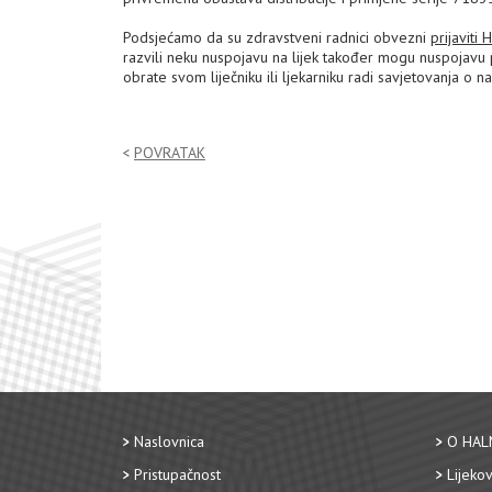
Podsjećamo da su zdravstveni radnici obvezni
prijaviti
razvili neku nuspojavu na lijek također mogu nuspojavu
obrate svom liječniku ili ljekarniku radi savjetovanja o n
POVRATAK
Naslovnica
O HAL
Pristupačnost
Lijekov