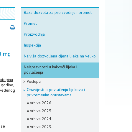
Baza dozvola za proizvodnju i promet
Promet
Proizvodnja
Inspekcija
0 mg
Najviša dozvoljena cijena lijeka na veliko
Neispravnosti u kakvoći lijeka i
povlačenja
 otopinu
Postupci
 godine,
Obavijesti o povlačenju lijekova i
avedenog
privremenim obustavama
Arhiva 2026.
Arhiva 2025.
Arhiva 2024.
 se
Arhiva 2023.