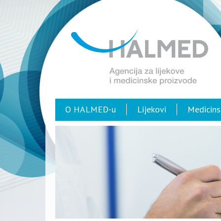
O HALMED-u
Lijekovi
Medicins