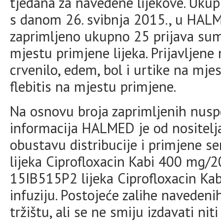
tjedana za navedene lijekove. Ukup
s danom 26. svibnja 2015., u HALM
zaprimljeno ukupno 25 prijava sumn
mjestu primjene lijeka. Prijavljen
crvenilo, edem, bol i urtike na mje
flebitis na mjestu primjene.
Na osnovu broja zaprimljenih nusp
informacija HALMED je od nositelj
obustavu distribucije i primjene 
lijeka Ciprofloxacin Kabi 400 mg/20
15IB515P2 lijeka Ciprofloxacin Ka
infuziju. Postojeće zalihe navedenih
tržištu, ali se ne smiju izdavati nit