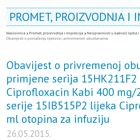
PROMET, PROIZVODNJA I I
Naslovnica
Promet, proizvodnja i inspekcija
Neispravnosti u kakvoći lijeka 
Obavijesti o povlačenju lijekova i privremenim obustavama
Obavijest o privremenoj obus
primjene serija 15HK211F2 
Ciprofloxacin Kabi 400 mg/2
serije 15IB515P2 lijeka Cip
ml otopina za infuziju
26.05.2015.