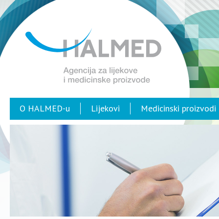
O HALMED-u
Lijekovi
Medicinski proizvodi