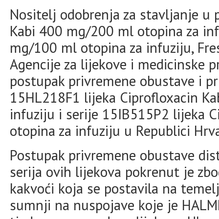
Nositelj odobrenja za stavljanje u 
Kabi 400 mg/200 ml otopina za infu
mg/100 ml otopina za infuziju, Fres
Agencije za lijekove i medicinske
postupak privremene obustave i pr
15HL218F1 lijeka Ciprofloxacin K
infuziju i serije 15IB515P2 lijeka
otopina za infuziju u Republici Hrv
Postupak privremene obustave dist
serija ovih lijekova pokrenut je z
kakvoći koja se postavila na temel
sumnji na nuspojave koje je HALME