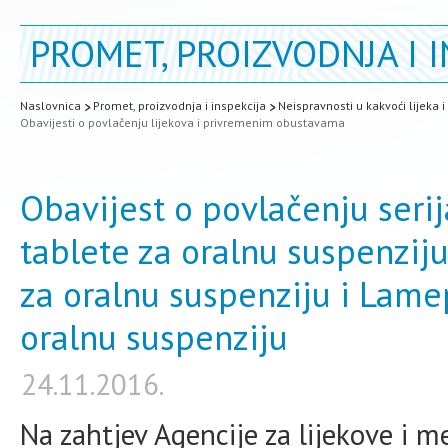
PROMET, PROIZVODNJA I I
Naslovnica
Promet, proizvodnja i inspekcija
Neispravnosti u kakvoći lijeka 
Obavijesti o povlačenju lijekova i privremenim obustavama
Obavijest o povlačenju seri
tablete za oralnu suspenzij
za oralnu suspenziju i Lame
oralnu suspenziju
24.11.2016.
Na zahtjev Agencije za lijekove i 