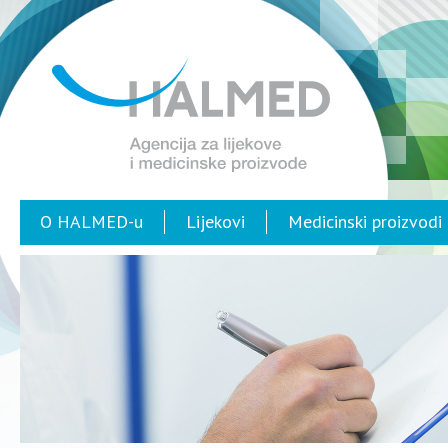
O HALMED-u
Lijekovi
Medicinski proizvodi