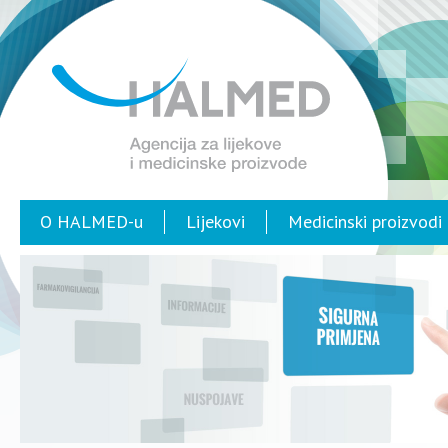
O HALMED-u
Lijekovi
Medicinski proizvodi