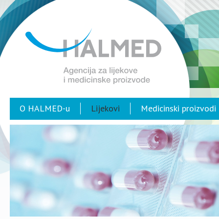
O HALMED-u
Lijekovi
Medicinski proizvodi