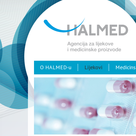
O HALMED-u
Lijekovi
Medicins