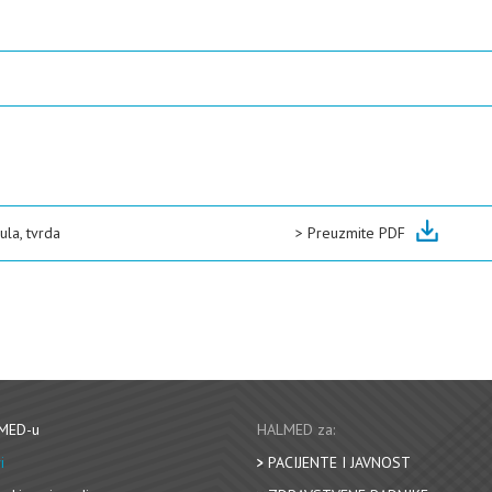
ula, tvrda
>
Preuzmite PDF
MED-u
HALMED za:
i
PACIJENTE I JAVNOST