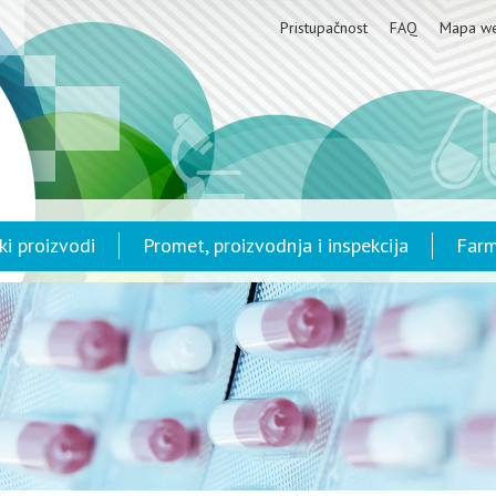
Pristupačnost
FAQ
Mapa w
ki proizvodi
Promet, proizvodnja i inspekcija
Farm