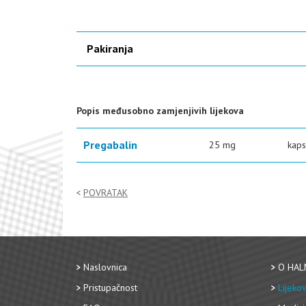
Pakiranja
Popis međusobno zamjenjivih lijekova
Pregabalin
25 mg
kaps
POVRATAK
Naslovnica
O HAL
Pristupačnost
Lijekov